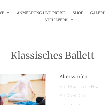
OT
ANMELDUNG UND PREISE
SHOP
GALERI
STELLWERK
Klassisches Ballett
Altersstufen
Kids 1
4 bis 5 Jahre NEU
Kids 2
6 bis 7 Jahre