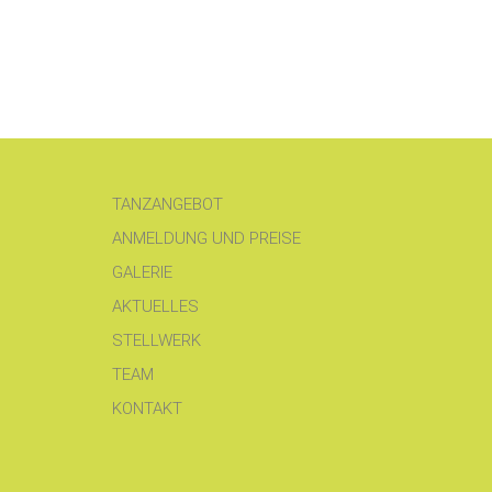
TANZANGEBOT
ANMELDUNG UND PREISE
GALERIE
AKTUELLES
STELLWERK
TEAM
KONTAKT