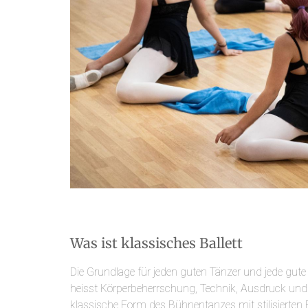
Was ist klassisches Ballett
Die Grundlage für jeden guten Tänzer und jede gute 
heisst Körperbeherrschung, Technik, Ausdruck und El
klassische Form des Bühnentanzes mit stilisierte