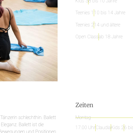
Kids 3
8 bis 10 Jahre
Teenies 1
10 bis 14 Jahre
Teenies 2
14 und ältere
Open Class
ab 18 Jahre
Zeiten
Tänzerin schlechthin. Ballett
Montag
eganz. Ballett ist die
17.00 Uhr
Claudia
Kids 2
6 bi
n Bewegungen und Positionen.