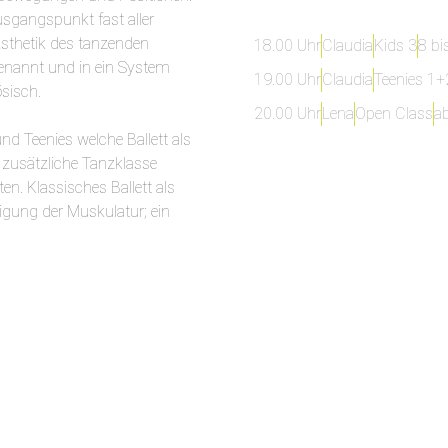
usgangspunkt fast aller
 Ästhetik des tanzenden
18.00 Uhr
Claudia
Kids 3
8 bi
 benannt und in ein System
19.00 Uhr
Claudia
Teenies 1+
ösisch.
20.00 Uhr
Lena
Open Class
a
und Teenies welche Ballett als
 zusätzliche Tanzklasse
n. Klassisches Ballett als
tigung der Muskulatur; ein