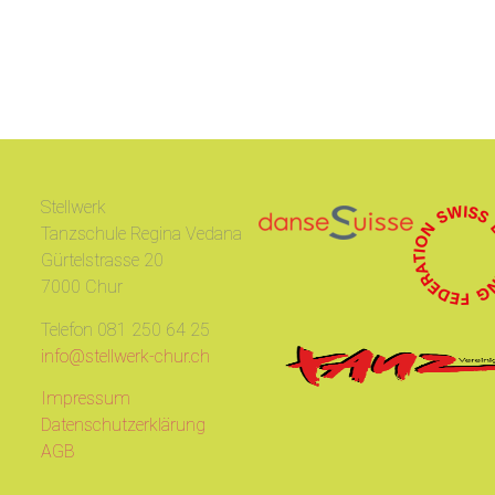
Stellwerk
Tanzschule Regina Vedana
Gürtelstrasse 20
7000 Chur
Telefon 081 250 64 25
info@stellwerk-chur.ch
Impressum
Datenschutzerklärung
AGB