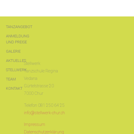
TANZANGEBOT
ANMELDUNG
UND PREISE
GALERIE
AKTUELLES
Stellwerk
STELLWERK
Tanzschule Regina
Vedana
TEAM
Gürtelstrasse 20
KONTAKT
7000 Chur
Telefon 081 250 64 25
info@stellwerk-chur.ch
Impressum
Datenschutzerklärung